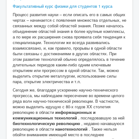
Факультативный курс физики для студентов 1 курса
Процесс развития науки – если описать его в самых общих
чертах – начинается с появления множества отдельных, не
связанных между собой областей знания. Позже началось
объединение областей знания в более крупные комплексы,
а по мере их расширения снова проявила себя тенденция к
специализации. Технологии же всегда развивались
взаимосвязано, и, как правило, прорывы в одной области
были связаны с достижениями в других областях. При
этом развитие технологий обычно определялось в течение
длительных периодов каким-либо одним ключевым
открытием или прогрессом в одной области. Так, можно
выделить открытие металлургии, использование силы
пара, открытие электричества и т.п.
Сегодня же, благодаря ускорению научно-технического
прогресса, мы наблюдаем пересечение во времени целого
ряда волн научно-технической революции. В частности,
можно выделить идущую с 80-х годов XX столетия
революцию в области
информационных
и
коммуникационных технологий
, последовавшую за ней
биотехнологическую революцию
, недавно начавшуюся
революцию в области
нанотехнологий
. Также нельзя
обойти вниманием имеющий место в последнее