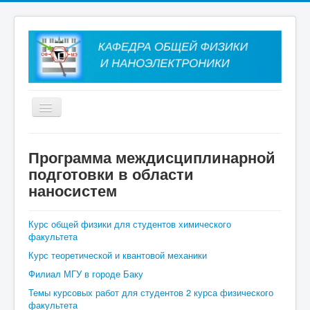
Главная
Программа междисциплинарной
подготовки в области
О кафедре
наносистем
Сотрудники
Учебная работа
Курс общей физики для студентов химического
факультета
Научная работа
Курс теоретической и квантовой механики
Проекты
Филиал МГУ в городе Баку
Темы курсовых работ для студентов 2 курса физического
факультета