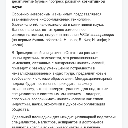
десятилетие бурный прогресс развития
когнитивной
науки
.
Особенно интересным и значимым представляется
взаимовлияние информационных технологий,
биотехнологий, нанотехнологий и когнитивной науки.
Данное явление, не так давно замеченное
исследователями, получило название
НБИК-конвергенции
(по первым буквам областей: Н -нано; Б -био; И -инфо; К
-когно).
В Президентской инициативе «Стратегия развития
наноиндустрии» отмечается, что революционные
изменения, связанные с внедрением нанотехнологий,
приведут к резкому уменьшению потребности в
неквалифицированных видах труда, предъявят новые
требования к системе образования. Междисциплинарный
подход будет постепенно приходить на смену
отраслевому, что сформирует условия для подготовки
специалистов с системным мышлением – лидеров,
способных воспринимать нанотехнологию как сплав
индустрии, науки, экономики и духовной организации
общества.
Идеальной площадкой для междисциплинарной подготовки
специалистов, магистров, аспирантов и докторантов
являются классические университеты и, в первую