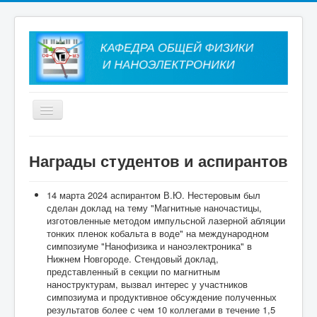
Главная
Награды студентов и аспирантов
О кафедре
14 марта 2024 аспирантом В.Ю. Нестеровым был
Сотрудники
сделан доклад на тему "Магнитные наночастицы,
изготовленные методом импульсной лазерной абляции
Учебная работа
тонких пленок кобальта в воде" на международном
симпозиуме "Нанофизика и наноэлектроника" в
Научная работа
Нижнем Новгороде. Стендовый доклад,
представленный в секции по магнитным
Проекты
наноструктурам, вызвал интерес у участников
симпозиума и продуктивное обсуждение полученных
результатов более с чем 10 коллегами в течение 1,5